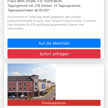
Franz-Mett-Straße 3-9, 10319 Berlin
Tagungshotel mit 278 Zimmer, 14 Tagungsräume,
Tagespauschalen ab 65,00*
Das moderne 4*-Hotel liegt direkt gegenüber dem größten
Landschaftstierpark Europas, dem Tierpark Friedrichsfelde. In unserem
Haus erwarten Sie 278 großzügig ausgestattete Zimmer. Hier
harmonieren...
Auf die Merkliste
Sofort anfragen
Premiumpartner