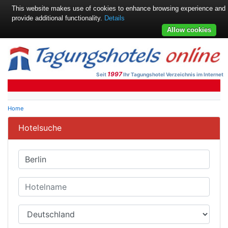
This website makes use of cookies to enhance browsing experience and
provide additional functionality.
Details
Allow cookies
1997
Seit
Ihr Tagungshotel Verzeichnis im Internet
Home
Hotelsuche