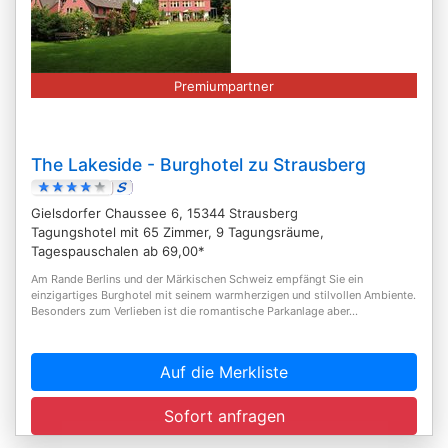
Premiumpartner
The Lakeside - Burghotel zu Strausberg
Gielsdorfer Chaussee 6, 15344 Strausberg
Tagungshotel mit 65 Zimmer, 9 Tagungsräume,
Tagespauschalen ab 69,00*
Am Rande Berlins und der Märkischen Schweiz empfängt Sie ein
einzigartiges Burghotel mit seinem warmherzigen und stilvollen Ambiente.
Besonders zum Verlieben ist die romantische Parkanlage aber...
Auf die Merkliste
Sofort anfragen