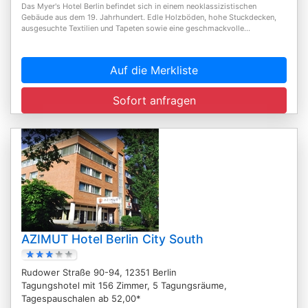
Das Myer's Hotel Berlin befindet sich in einem neoklassizistischen
Gebäude aus dem 19. Jahrhundert. Edle Holzböden, hohe Stuckdecken,
ausgesuchte Textilien und Tapeten sowie eine geschmackvolle...
Auf die Merkliste
Sofort anfragen
AZIMUT Hotel Berlin City South
Rudower Straße 90-94, 12351 Berlin
Tagungshotel mit 156 Zimmer, 5 Tagungsräume,
Tagespauschalen ab 52,00*