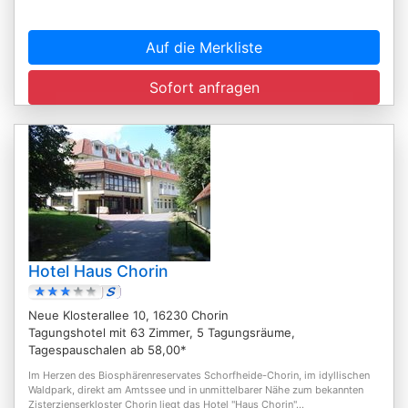
Auf die Merkliste
Sofort anfragen
Hotel Haus Chorin
Neue Klosterallee 10, 16230 Chorin
Tagungshotel mit 63 Zimmer, 5 Tagungsräume,
Tagespauschalen ab 58,00*
Im Herzen des Biosphärenreservates Schorfheide-Chorin, im idyllischen
Waldpark, direkt am Amtssee und in unmittelbarer Nähe zum bekannten
Zisterzienserkloster Chorin liegt das Hotel "Haus Chorin"...