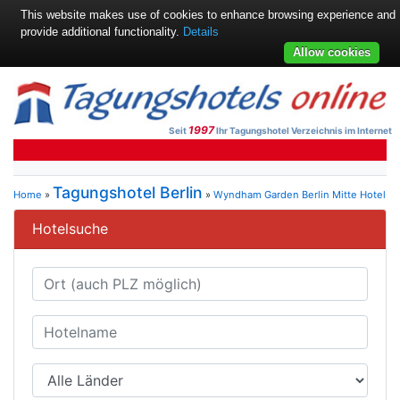
This website makes use of cookies to enhance browsing experience and
provide additional functionality.
Details
Allow cookies
1997
Seit
Ihr Tagungshotel Verzeichnis im Internet
Tagungshotel Berlin
Home
»
»
Wyndham Garden Berlin Mitte Hotel
Hotelsuche