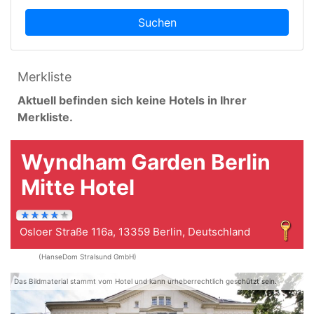
Suchen
Merkliste
Aktuell befinden sich keine Hotels in Ihrer
Merkliste.
Wyndham Garden Berlin
Mitte Hotel
Osloer Straße 116a, 13359 Berlin, Deutschland
(HanseDom Stralsund GmbH)
Das Bildmaterial stammt vom Hotel und kann urheberrechtlich geschützt sein.