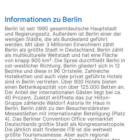
Informationen zu Berlin
Berlin ist seit 1990 gesamtdeutsche Hauptstadt
und Regierungssitz. Außerdem ist Berlin einer der
wenigen Städte, die als Bundesland geführt
werden. Mit über 3 Millionen Einwohnern zählt
Berlin als größte Stadt in Deutschland. Berlin zählt
als multikulturelle Weltstadt und hat eine Fläche
von knapp 900 km². Die Spree durchfließt Berlin in
ost-westlicher Richtung. Berlin gliedert sich in 12
Bezirke und diese in 96 Ortsteile. Zahlreiche
Hotelketten und auch viele privat geführte Hotels
sind in Berlin vertreten. Über 800 Hotels bieten
einen Bettenkapazität von über 125.000 Betten an.
Der Anteil der internationalen Gästen liegt bei ca.
40 Prozent. Zuletzt eröffnete das zur Hilton-
Gruppe zählende Waldorf Astoria ihr Haus in
Berlin. Berlin zählt zu den Besucherstärksten
Messestädten mit internationaler Beteiligung (Platz
4). Das Berliner Convention Office vermarktet
Deutschlands größte Stadt als Kongressmetropole.
Die jährlich statt findende ITB ist die weltweit
größte Tourismusmesse. Aber auch regional
ausgerichte Tagungen und Seminare stärken den