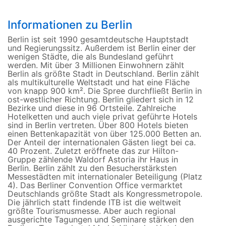
Informationen zu Berlin
Berlin ist seit 1990 gesamtdeutsche Hauptstadt
und Regierungssitz. Außerdem ist Berlin einer der
wenigen Städte, die als Bundesland geführt
werden. Mit über 3 Millionen Einwohnern zählt
Berlin als größte Stadt in Deutschland. Berlin zählt
als multikulturelle Weltstadt und hat eine Fläche
von knapp 900 km². Die Spree durchfließt Berlin in
ost-westlicher Richtung. Berlin gliedert sich in 12
Bezirke und diese in 96 Ortsteile. Zahlreiche
Hotelketten und auch viele privat geführte Hotels
sind in Berlin vertreten. Über 800 Hotels bieten
einen Bettenkapazität von über 125.000 Betten an.
Der Anteil der internationalen Gästen liegt bei ca.
40 Prozent. Zuletzt eröffnete das zur Hilton-
Gruppe zählende Waldorf Astoria ihr Haus in
Berlin. Berlin zählt zu den Besucherstärksten
Messestädten mit internationaler Beteiligung (Platz
4). Das Berliner Convention Office vermarktet
Deutschlands größte Stadt als Kongressmetropole.
Die jährlich statt findende ITB ist die weltweit
größte Tourismusmesse. Aber auch regional
ausgerichte Tagungen und Seminare stärken den