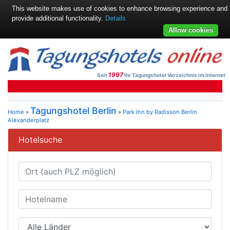
This website makes use of cookies to enhance browsing experience and
provide additional functionality.
Details
Allow cookies
1997
Seit
Ihr Tagungshotel Verzeichnis im Internet
Tagungshotel Berlin
Home
»
»
Park Inn by Radisson Berlin
Alexanderplatz
Hotelsuche