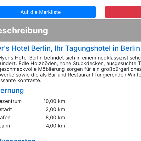
Auf die Merkliste
eschreibung
's Hotel Berlin, Ihr Tagungshotel in Berlin
yer's Hotel Berlin befindet sich in einem neoklassizistisc
undert. Edle Holzböden, hohe Stuckdecken, ausgesuchte T
geschmackvolle Möblierung sorgen für ein großbürgerliches
werke sowie die als Bar und Restaurant fungierenden Winte
essante Kontraste.
fernung
ezentrum
10,00 km
stadt
2,00 km
hafen
8,00 km
bahn
4,00 km