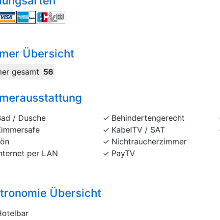
lungsarten
mer Übersicht
er gesamt
56
merausstattung
Bad / Dusche
Behindertengerecht
Zimmersafe
KabelTV / SAT
Fön
Nichtraucherzimmer
nternet per LAN
PayTV
tronomie Übersicht
Hotelbar