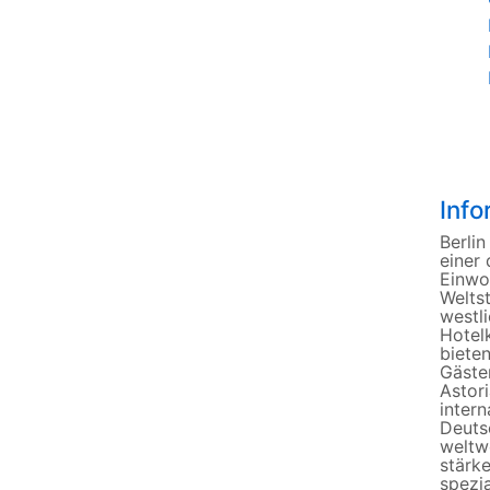
Info
Berli
einer 
Einwoh
Weltst
westli
Hotelk
bieten
Gäste
Astori
intern
Deutsc
weltw
stärk
spezia