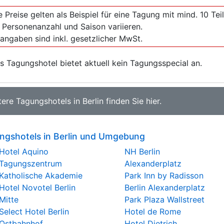
e Preise gelten als Beispiel für eine Tagung mit mind. 10 T
 Personenanzahl und Saison variieren.
sangaben sind inkl. gesetzlicher MwSt.
s Tagungshotel bietet aktuell kein Tagungsspecial an.
tere
Tagungshotels in Berlin
finden Sie
hier
.
ngshotels in Berlin und Umgebung
Hotel Aquino
NH Berlin
Tagungszentrum
Alexanderplatz
Katholische Akademie
Park Inn by Radisson
Hotel Novotel Berlin
Berlin Alexanderplatz
Mitte
Park Plaza Wallstreet
Select Hotel Berlin
Hotel de Rome
Ostbahnhof
Hotel Dietrich