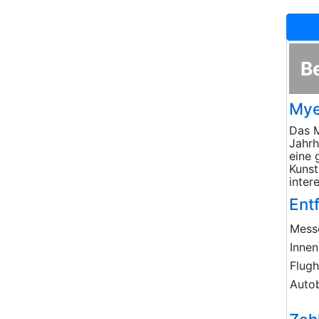
B
Myer
Das M
Jahrh
eine 
Kunst
inter
Ent
Mess
Innen
Flug
Auto