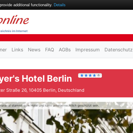
ovide additional functionality.
Details
eichnis im Internet
ner
Links
News
FAQ
AGBs
Impressum
Datenschutz
er's Hotel Berlin
er Straße 26, 10405 Berlin, Deutschland
material stammt vom Hotel und kann urheberrechtlich geschützt sein.