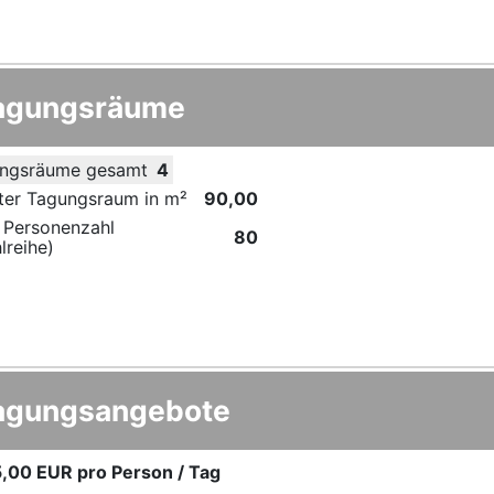
agungsräume
ngsräume gesamt
4
ter Tagungsraum in m²
90,00
 Personenzahl
80
lreihe)
agungsangebote
,00 EUR
pro Person / Tag