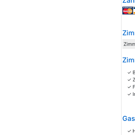
Zah
Zim
Zimm
Zim
I
Gas