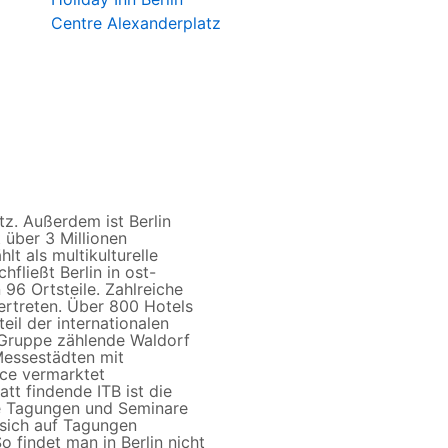
Centre Alexanderplatz
tz. Außerdem ist Berlin
 über 3 Millionen
lt als multikulturelle
fließt Berlin in ost-
n 96 Ortsteile. Zahlreiche
vertreten. Über 800 Hotels
eil der internationalen
n-Gruppe zählende Waldorf
 Messestädten mit
fice vermarktet
tt findende ITB ist die
te Tagungen und Seminare
 sich auf Tagungen
o findet man in Berlin nicht