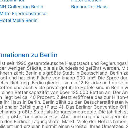
NH Collection Berlin
Bonhoeffer Haus
Mitte Friedrichstrasse
Hotel Meliá Berlin
rmationen zu Berlin
n ist seit 1990 gesamtdeutsche Hauptstadt und Regierungssi
der wenigen Städte, die als Bundesland geführt werden. Mit
nern zählt Berlin als größte Stadt in Deutschland. Berlin zäh
adt und hat eine Fläche von knapp 900 km². Die Spree durch
cher Richtung. Berlin gliedert sich in 12 Bezirke und diese i
etten und auch viele privat geführte Hotels sind in Berlin 
 einen Bettenkapazität von über 125.000 Betten an. Der Ant
n liegt bei ca. 40 Prozent. Zuletzt eröffnete das zur Hilto
a ihr Haus in Berlin. Berlin zählt zu den Besucherstärksten
ationaler Beteiligung (Platz 4). Das Berliner Convention Of
hlands größte Stadt als Kongressmetropole. Die jährlich sta
eit größte Tourismusmesse. Aber auch regional ausgerich
en den Berliner Tagungshotel Markt. Viele der Hotels haben
lisiert und erzielen hiermit einen Großteil Ihres Umsatzes. S