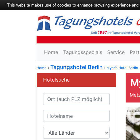
This website makes use of cookies to enhance browsing experience and pr
1997
Seit
Ihr Tagungshotel Verz
Home
Tagungsspecials
Service
Part
Tagungshotel Berlin
Home
»
»
Myer's Hotel Berlin
Hotelsuche
My
Metz
Das Bild