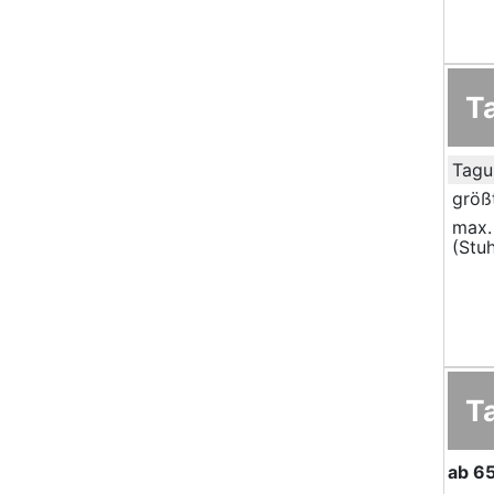
T
Tagu
größ
max.
(Stuh
T
ab
65