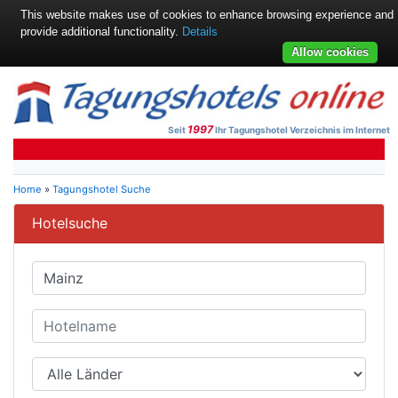
This website makes use of cookies to enhance browsing experience and
provide additional functionality.
Details
Allow cookies
1997
Seit
Ihr Tagungshotel Verzeichnis im Internet
Home
»
Tagungshotel Suche
Hotelsuche