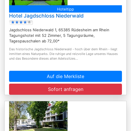
Hoteltipp
Hotel Jagdschloss Niederwald
Jagdschloss Niederwald 1, 65385 Rüdesheim am Rhein
Tagungshotel mit 52 Zimmer, 5 Tagungsräume,
Tagespauschalen ab 72,00*
Das historische Jagdschloss Niederwald - hoch über dem Rhein - liegt
inmitten eines Naturparks. Die ruhige und reizvolle Lage unseres Hauses
und das Besondere dieses alten Adelssitzes...
Auf die Merkliste
Sofort anfragen