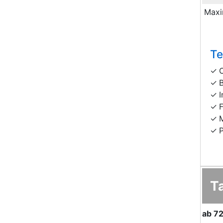
Maxi
Te
I
F
T
ab
72