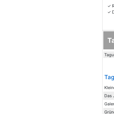
T
Tagu
Ta
Klei
Das 
Galer
Grün