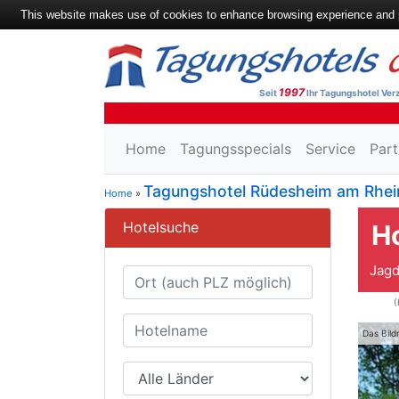
This website makes use of cookies to enhance browsing experience and pr
1997
Seit
Ihr Tagungshotel Verz
Home
Tagungsspecials
Service
Part
Tagungshotel Rüdesheim am Rhei
Home
»
Hotelsuche
H
Jagd
(
Das Bild