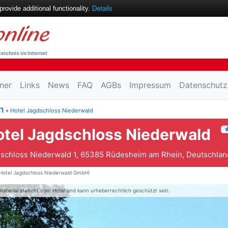
ovide additional functionality.
Details
eichnis im Internet
ner
Links
News
FAQ
AGBs
Impressum
Datenschutz
n
»
Hotel Jagdschloss Niederwald
otel Jagdschloss Niederwald
schloss Niederwald 1, 65385 Rüdesheim am Rhein, Deutschlan
Hotel Jagdschloss Niederwald GmbH)
material stammt vom Hotel und kann urheberrechtlich geschützt sein.