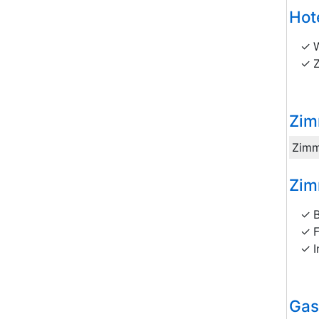
Hot
Zim
Zimm
Zim
I
Gas