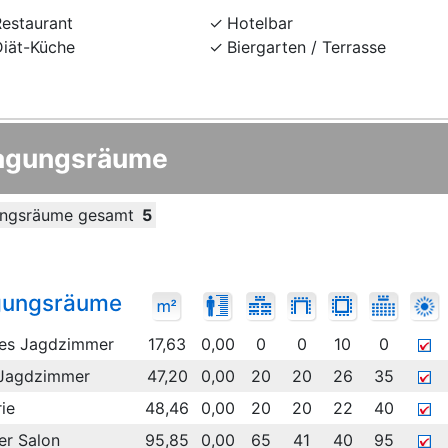
Restaurant
Hotelbar
Diät-Küche
Biergarten / Terrasse
agungsräume
ngsräume gesamt
5
gungsräume
nes Jagdzimmer
17,63
0,00
0
0
10
0
Jagdzimmer
47,20
0,00
20
20
26
35
ie
48,46
0,00
20
20
22
40
er Salon
95,85
0,00
65
41
40
95