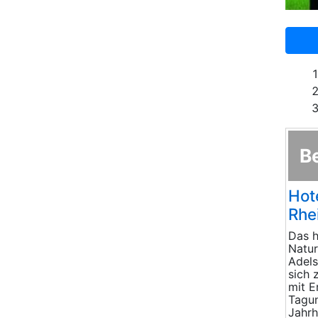
B
Hot
Rhe
Das h
Natur
Adels
sich 
mit E
Tagun
Jahrh