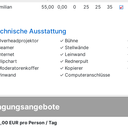
milian
55,00
0,00
0
25
25
35
chnische Ausstattung
Overheadprojektor
Bühne
Beamer
Stellwände
nternet
Leinwand
lipchart
Rednerpult
Moderatorenkoffer
Kopierer
Pinwand
Computeranschlüsse
agungsangebote
,00 EUR
pro Person / Tag