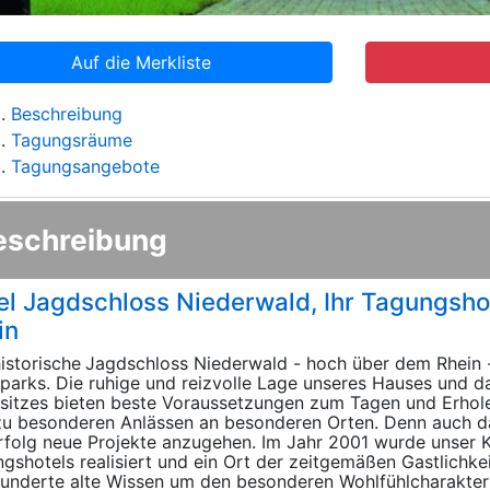
Auf die Merkliste
Beschreibung
Tagungsräume
Tagungsangebote
eschreibung
el Jagdschloss Niederwald, Ihr Tagungsho
in
istorische
Jagdschloss Niederwald - hoch über dem Rhein - 
parks. Die ruhige und reizvolle Lage unseres Hauses und d
sitzes bieten beste Voraussetzungen zum Tagen und Erholen
zu besonderen Anlässen an besonderen Orten. Denn auch da
rfolg neue Projekte anzugehen. Im Jahr 2001 wurde unser
gshotels realisiert und ein Ort der zeitgemäßen Gastlichke
underte alte Wissen um den besonderen Wohlfühlcharakter