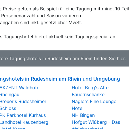
e Preise gelten als Beispiel für eine Tagung mit mind. 10 T
 Personenanzahl und Saison variieren.
sangaben sind inkl. gesetzlicher MwSt.
s Tagungshotel bietet aktuell kein Tagungsspecial an.
tere
Tagungshotels in Rüdesheim am Rhein
finden Sie
hier
.
ngshotels in Rüdesheim am Rhein und Umgebung
AKZENT Waldhotel
Hotel Berg's Alte
Rheingau
Bauernschänke
Breuer's Rüdesheimer
Näglers Fine Lounge
Schloss
Hotel
PK Parkhotel Kurhaus
NH Bingen
Landhotel Kauzenberg
Hofgut Wißberg - Das
Hotel Krone
Weinberghotel