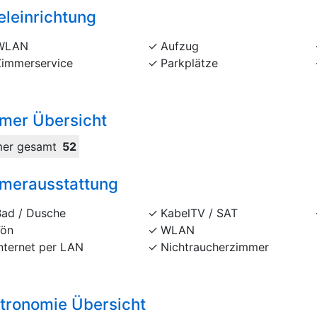
eleinrichtung
WLAN
Aufzug
Zimmerservice
Parkplätze
mer Übersicht
er gesamt
52
merausstattung
Bad / Dusche
KabelTV / SAT
Fön
WLAN
nternet per LAN
Nichtraucherzimmer
tronomie Übersicht