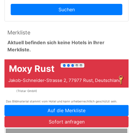
Suchen
Merkliste
Aktuell befinden sich keine Hotels in Ihrer
Merkliste.
Moxy Rust
Jakob-Schneider-Strasse 2, 77977 Rust, Deutschland
(Tristar GmbH)
Zurück
Weite
Das Bildmaterial stammt vom Hotel und kann urheberrechtlich geschützt sein.
Auf die Merkliste
Sofort anfragen