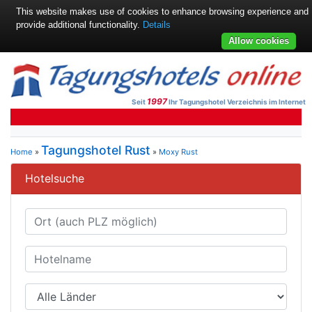
This website makes use of cookies to enhance browsing experience and
provide additional functionality.
Details
Allow cookies
1997
Seit
Ihr Tagungshotel Verzeichnis im Internet
Tagungshotel Rust
Home
»
»
Moxy Rust
Hotelsuche