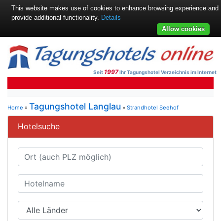
This website makes use of cookies to enhance browsing experience and
provide additional functionality.
Details
Allow cookies
1997
Seit
Ihr Tagungshotel Verzeichnis im Internet
Tagungshotel Langlau
Home
»
»
Strandhotel Seehof
Hotelsuche