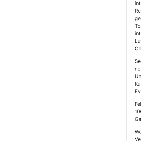
in
Re
ge
To
in
Lu
Ch
Se
ne
Un
Ku
Ev
Fe
10
Ga
We
Ve