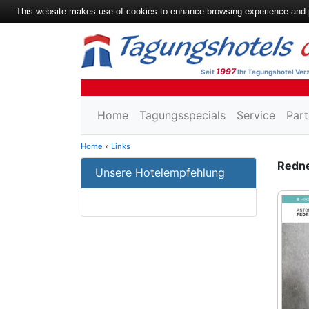
This website makes use of cookies to enhance browsing experience and pr
1997
Seit
Ihr Tagungshotel Verz
Home
Tagungsspecials
Service
Part
Home
»
Links
Redne
Unsere Hotelempfehlung