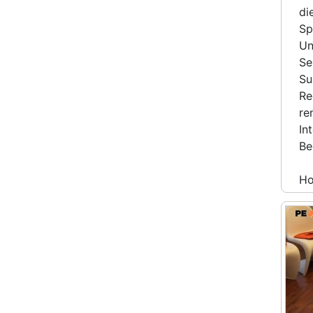
di
Sp
Un
Se
Su
Re
re
In
Be
H