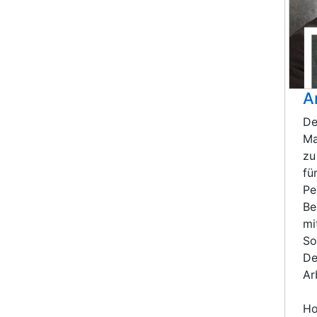
A
De
Ma
zu
fü
Pe
Be
mi
So
De
Ar
H