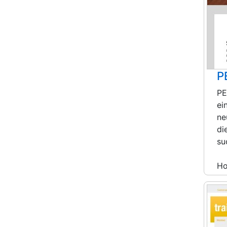
P
PE
ei
ne
di
su
H