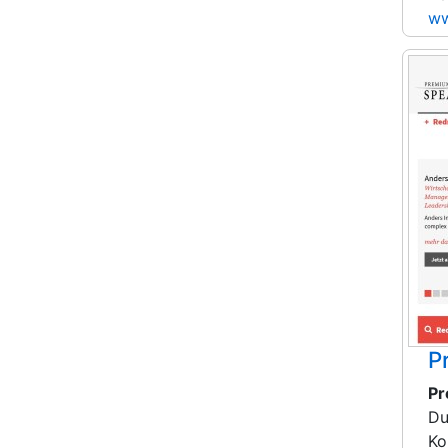
ww
P
Pr
Du
Ko