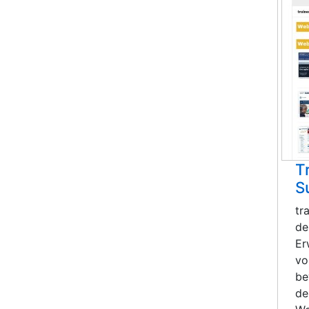
T
S
tr
de
Er
vo
be
de