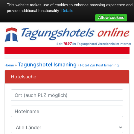
This website makes use of cookies to enhance browsing experience and
provide additional functionality.
Details
Allow cookies
1997
Seit
Ihr Tagungshotel Verzeichnis im Internet
Tagungshotel Ismaning
Home
»
»
Hotel Zur Post Ismaning
Hotelsuche