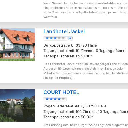
Wenn Sie auf der Suche nach einem komfortablen und m
eingerichteten Hotel in Halle/Saale sind, dann sind Sie be
Hotel Westfalia der Stadtguthotel-Gruppe genau richtig.
Westfalia...
Landhotel Jäckel
Dürkoppstraße 8, 33790 Halle
Tagungshotel mit 19 Zimmer, 6 Tagungsräume,
Tagespauschalen ab 51,00*
Das Landhotel Jäckel zählt im Ravensberger Land zu den
Adressen für Unternehmen, die sich ihren Kunden oder
Mitarbeitern präsentieren. Ob eine Tagung für den Außend
ein kleiner Empfang...
COURT HOTEL
Roger-Federer-Allee 6, 33790 Halle
Tagungshotel mit 106 Zimmer, 10 Tagungsräum
Tagespauschalen ab 50,00*
Am Südhang des Teutoburger Walds liegt das elegante u