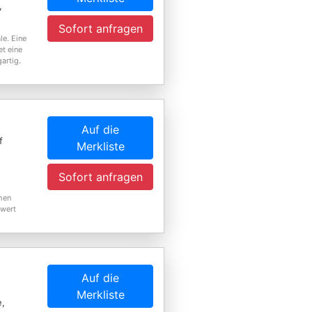
,
Sofort anfragen
le. Eine
et eine
artig.
Auf die
f
Merkliste
Sofort anfragen
hen
nwert
Auf die
Merkliste
e,