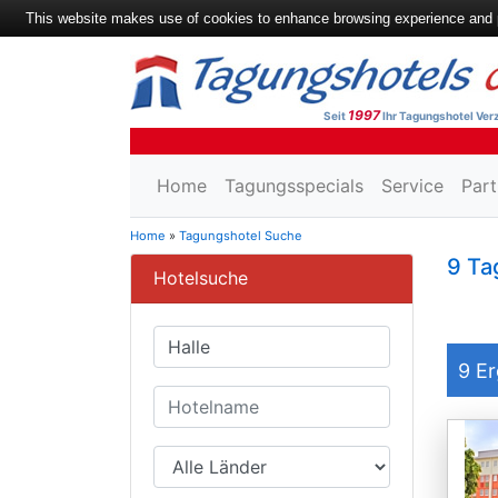
This website makes use of cookies to enhance browsing experience and pr
1997
Seit
Ihr Tagungshotel Verz
Home
Tagungsspecials
Service
Part
Home
»
Tagungshotel Suche
9 Ta
Hotelsuche
9
Er