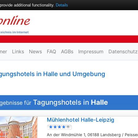
ovide additional functionality.
Details
eichnis im Internet
ner
Links
News
FAQ
AGBs
Impressum
Datenschutz
gungshotels in Halle und Umgebung
Tagungshotels in
Halle
gebnisse für
Mühlenhotel Halle-Leipzig
An der Windmühle 1, 06188 Landsberg / Peisse