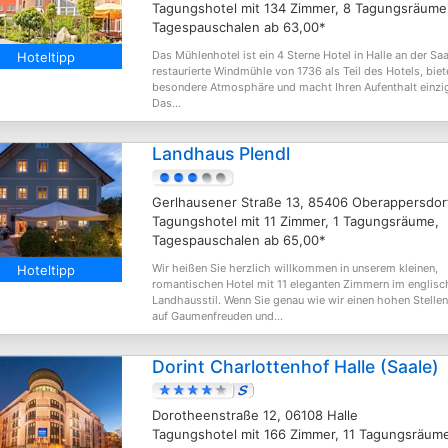
Tagungshotel mit 134 Zimmer, 8 Tagungsräume
Tagespauschalen ab 63,00*
Das Mühlenhotel ist ein 4 Sterne Hotel in Halle an der Saa
Hoteltipp
restaurierte Windmühle von 1736 als Teil des Hotels, biet
besondere Atmosphäre und macht Ihren Aufenthalt einzig
Das...
Landhaus Plendl
Gerlhausener Straße 13, 85406 Oberappersdor
Tagungshotel mit 11 Zimmer, 1 Tagungsräume,
Tagespauschalen ab 65,00*
Wir heißen Sie herzlich willkommen in unserem kleinen,
Hoteltipp
romantischen Hotel mit 11 eleganten Zimmern im englisc
Landhausstil. Wenn Sie genau wie wir einen hohen Stelle
auf Gaumenfreuden und...
Dorint Charlottenhof Halle (Saale)
Dorotheenstraße 12, 06108 Halle
Tagungshotel mit 166 Zimmer, 11 Tagungsräum