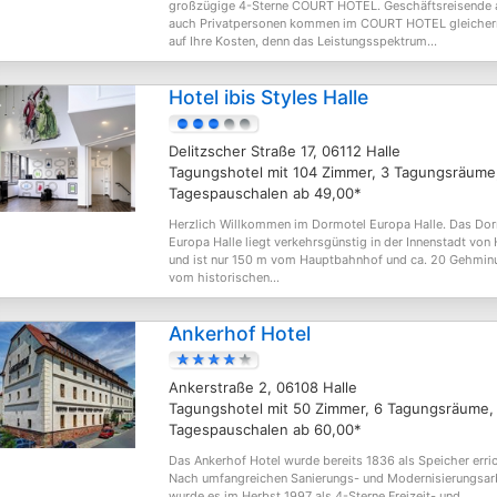
großzügige 4-Sterne COURT HOTEL. Geschäftsreisende 
auch Privatpersonen kommen im COURT HOTEL gleiche
auf Ihre Kosten, denn das Leistungsspektrum...
Hotel ibis Styles Halle
Delitzscher Straße 17, 06112 Halle
Tagungshotel mit 104 Zimmer, 3 Tagungsräume
Tagespauschalen ab 49,00*
Herzlich Willkommen im Dormotel Europa Halle. Das Do
Europa Halle liegt verkehrsgünstig in der Innenstadt von 
und ist nur 150 m vom Hauptbahnhof und ca. 20 Gehmin
vom historischen...
Ankerhof Hotel
Ankerstraße 2, 06108 Halle
Tagungshotel mit 50 Zimmer, 6 Tagungsräume,
Tagespauschalen ab 60,00*
Das Ankerhof Hotel wurde bereits 1836 als Speicher erric
Nach umfangreichen Sanierungs- und Modernisierungsar
wurde es im Herbst 1997 als 4-Sterne Freizeit- und