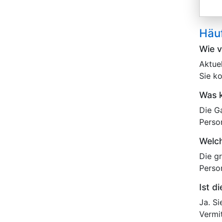
Häuf
Wie v
Aktue
Sie k
Was k
Die G
Perso
Welch
Die g
Perso
Ist d
Ja. S
Vermi