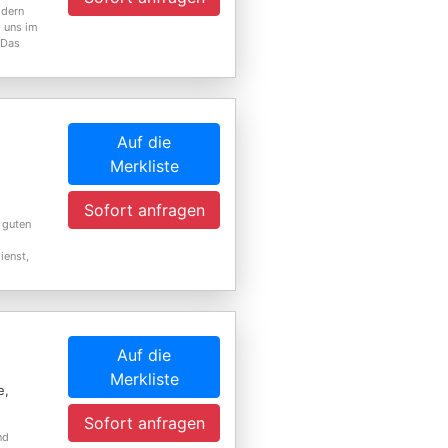
odern
i uns im
 Das
Auf die
Merkliste
Sofort anfragen
 guten
ienst,
Auf die
Merkliste
e,
Sofort anfragen
nd