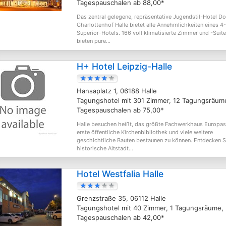
Tagespauschalen ab 88,00*
Das zentral gelegene, repräsentative Jugendstil-Hotel Do
Charlottenhof Halle bietet alle Annehmlichkeiten eines 4
Superior-Hotels. 166 voll klimatisierte Zimmer und -Suit
bieten pure...
H+ Hotel Leipzig-Halle
Hansaplatz 1, 06188 Halle
Tagungshotel mit 301 Zimmer, 12 Tagungsräum
Tagespauschalen ab 75,00*
Halle besuchen heißt, das größte Fachwerkhaus Europas
erste öffentliche Kirchenbibliothek und viele weitere
geschichtliche Bauten bestaunen zu können. Entdecken S
historische Altstadt...
Hotel Westfalia Halle
Grenzstraße 35, 06112 Halle
Tagungshotel mit 40 Zimmer, 1 Tagungsräume,
Tagespauschalen ab 42,00*