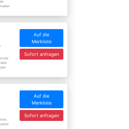
als
rmaßen
Auf die
Merkliste
,
Sofort anfragen
rmotel
Halle
uten
Auf die
Merkliste
Sofort anfragen
htet.
beiten