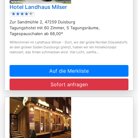
Hotel Landhaus Milser
Zur Sandmühle 2, 47259 Duisburg
Tagungshotel mit 60 Zimmer, 5 Tagungsräume,
Tagespauschalen ab 68,00*
Willkommen im Landhaus Milser - Dort, wo der grüne Norden Düsseldorfs
an den grünen Süden Duisburgs grenzt, haben wir ein Hotelkonzept
realisiert, das Ihnen schmecken wird. Viel Licht, sanfte...
Auf die Merkliste
Sofort anfragen