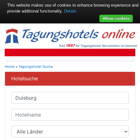
This website makes use of cookies to enhance browsing experience and
provide additional functionality.
Details
Allow cookies
1997
Seit
Ihr Tagungshotel Verzeichnis im Internet
Home
»
Tagungshotel Suche
Hotelsuche