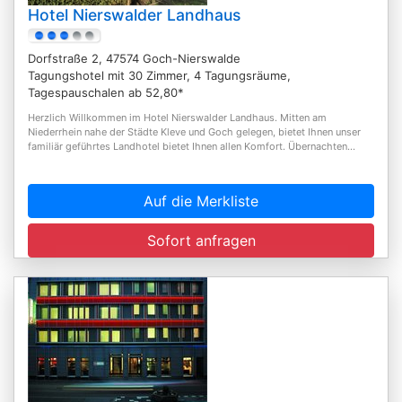
Hotel Nierswalder Landhaus
Dorfstraße 2, 47574 Goch-Nierswalde
Tagungshotel mit 30 Zimmer, 4 Tagungsräume,
Tagespauschalen ab 52,80*
Herzlich Willkommen im Hotel Nierswalder Landhaus. Mitten am
Niederrhein nahe der Städte Kleve und Goch gelegen, bietet Ihnen unser
familiär geführtes Landhotel bietet Ihnen allen Komfort. Übernachten...
Auf die Merkliste
Sofort anfragen