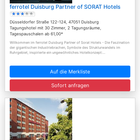
ferrotel Duisburg Partner of SORAT Hotels
Düsseldorfer Straße 122-124, 47051 Duisburg
Tagungshotel mit 30 Zimmer, 2 Tagungsräume,
Tagespauschalen ab 61,00*
Willkommen im ferrotel Duisburg Partner of Sorat Hotels - Die Faszination
der gigantischen Industriebrachen, Symbole des Strukturwandels im
Ruhrgebiet, inspirierte ein ungewöhnliches Hotelkonzept:...
Auf die Merkliste
Sofort anfragen