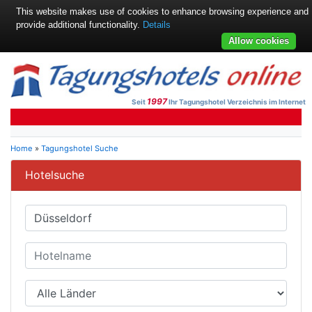
This website makes use of cookies to enhance browsing experience and
provide additional functionality.
Details
Allow cookies
1997
Seit
Ihr Tagungshotel Verzeichnis im Internet
Home
»
Tagungshotel Suche
Hotelsuche