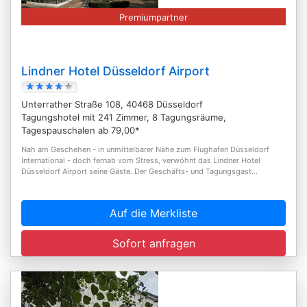
Premiumpartner
Lindner Hotel Düsseldorf Airport
Unterrather Straße 108, 40468 Düsseldorf
Tagungshotel mit 241 Zimmer, 8 Tagungsräume,
Tagespauschalen ab 79,00*
Nah am Geschehen - in unmittelbarer Nähe zum Flughafen Düsseldorf
International - doch fernab vom Stress, verwöhnt das Lindner Hotel
Düsseldorf Airport seine Gäste. Der Geschäfts- und Tagungsgast...
Auf die Merkliste
Sofort anfragen