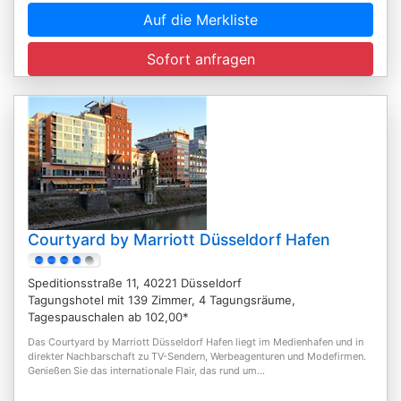
Auf die Merkliste
Sofort anfragen
Courtyard by Marriott Düsseldorf Hafen
Speditionsstraße 11, 40221 Düsseldorf
Tagungshotel mit 139 Zimmer, 4 Tagungsräume,
Tagespauschalen ab 102,00*
Das Courtyard by Marriott Düsseldorf Hafen liegt im Medienhafen und in
direkter Nachbarschaft zu TV-Sendern, Werbeagenturen und Modefirmen.
Genießen Sie das internationale Flair, das rund um...