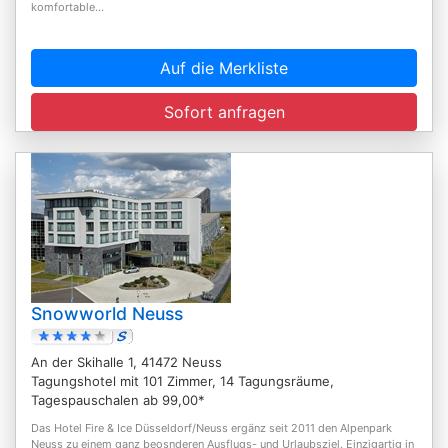
komfortable...
Auf die Merkliste
Sofort anfragen
Snowworld Neuss
An der Skihalle 1, 41472 Neuss
Tagungshotel mit 101 Zimmer, 14 Tagungsräume,
Tagespauschalen ab 99,00*
Das Hotel Fire & Ice Düsseldorf/Neuss ergänz seit 2011 den Alpenpark
Neuss zu einem ganz beosnderen Ausflugs- und Urlaubsziel. Einzigartig in