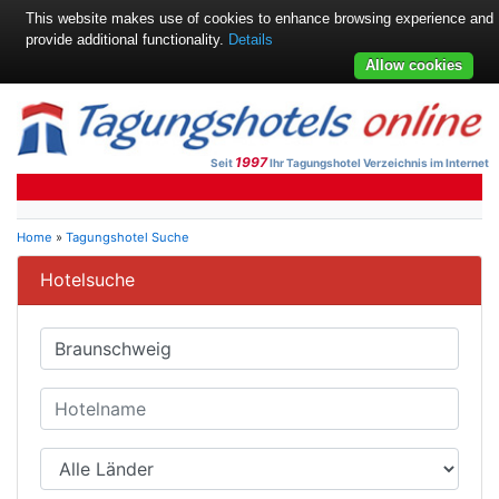
This website makes use of cookies to enhance browsing experience and
provide additional functionality.
Details
Allow cookies
1997
Seit
Ihr Tagungshotel Verzeichnis im Internet
Home
»
Tagungshotel Suche
Hotelsuche