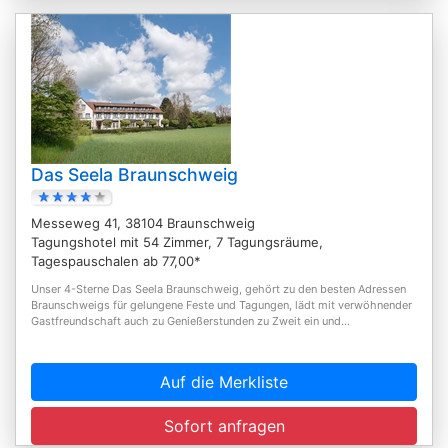
Das Seela Braunschweig
Messeweg 41, 38104 Braunschweig
Tagungshotel mit 54 Zimmer, 7 Tagungsräume,
Tagespauschalen ab 77,00*
Unser 4-Sterne Das Seela Braunschweig, gehört zu den besten Adressen
Braunschweigs für gelungene Feste und Tagungen, lädt mit verwöhnender
Gastfreundschaft auch zu Genießerstunden zu Zweit ein und...
Auf die Merkliste
Sofort anfragen