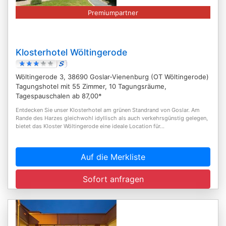
Premiumpartner
Klosterhotel Wöltingerode
Wöltingerode 3, 38690 Goslar-Vienenburg (OT Wöltingerode)
Tagungshotel mit 55 Zimmer, 10 Tagungsräume,
Tagespauschalen ab 87,00*
Entdecken Sie unser Klosterhotel am grünen Standrand von Goslar. Am
Rande des Harzes gleichwohl idyllisch als auch verkehrsgünstig gelegen,
bietet das Kloster Wöltingerode eine ideale Location für...
Auf die Merkliste
Sofort anfragen