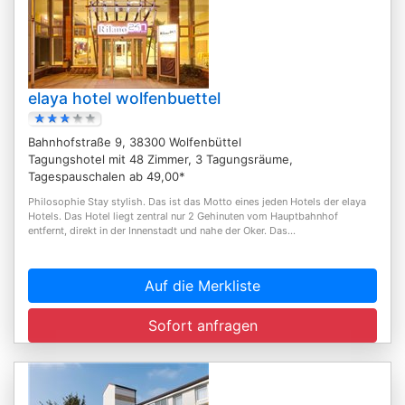
elaya hotel wolfenbuettel
Bahnhofstraße 9, 38300 Wolfenbüttel
Tagungshotel mit 48 Zimmer, 3 Tagungsräume,
Tagespauschalen ab 49,00*
Philosophie Stay stylish. Das ist das Motto eines jeden Hotels der elaya
Hotels. Das Hotel liegt zentral nur 2 Gehinuten vom Hauptbahnhof
entfernt, direkt in der Innenstadt und nahe der Oker. Das...
Auf die Merkliste
Sofort anfragen