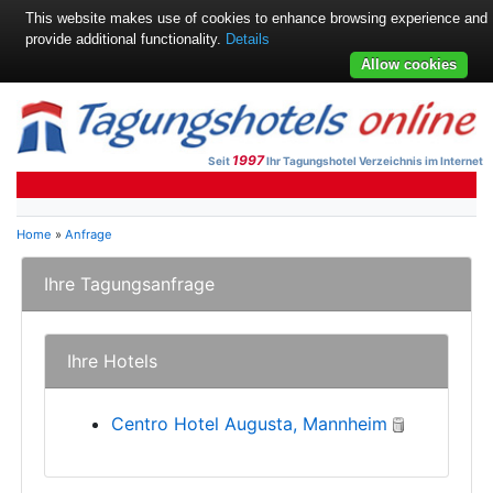
This website makes use of cookies to enhance browsing experience and
provide additional functionality.
Details
Allow cookies
1997
Seit
Ihr Tagungshotel Verzeichnis im Internet
Home
»
Anfrage
Ihre Tagungsanfrage
Ihre Hotels
Centro Hotel Augusta, Mannheim