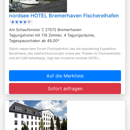
nordsee HOTEL Bremerhaven Fischereihafen
Am Schaufenster 7, 27572 Bremerhaven
Tagungshotel mit 116 Zimmer, 4 Tagungsräume,
Tagespauschalen ab 49,00*
Gleich neben dem Forum Fischbahnhof, das die Ausstellung Expedition
Nordmeere, das Seefischkochstudio sowie das Theater im Fischereihafen
und ein Café beherbergt, liegt das moderne nordsee HOTEL...
Auf die Merkliste
Sofort anfragen