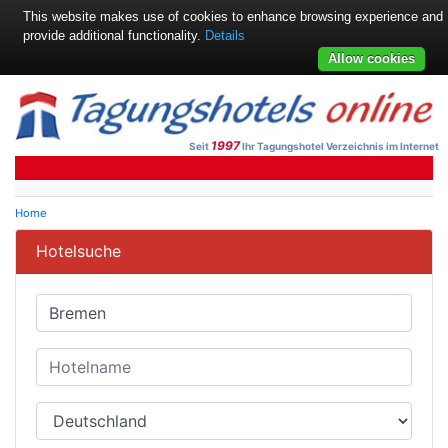
This website makes use of cookies to enhance browsing experience and
provide additional functionality.
Details
Allow cookies
1997
Seit
Ihr Tagungshotel Verzeichnis im Internet
Home
Hotelsuche