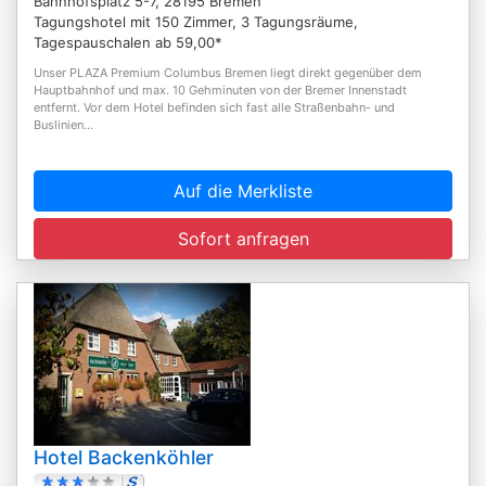
Bahnhofsplatz 5-7, 28195 Bremen
Tagungshotel mit 150 Zimmer, 3 Tagungsräume,
Tagespauschalen ab 59,00*
Unser PLAZA Premium Columbus Bremen liegt direkt gegenüber dem
Hauptbahnhof und max. 10 Gehminuten von der Bremer Innenstadt
entfernt. Vor dem Hotel befinden sich fast alle Straßenbahn- und
Buslinien...
Auf die Merkliste
Sofort anfragen
Hotel Backenköhler