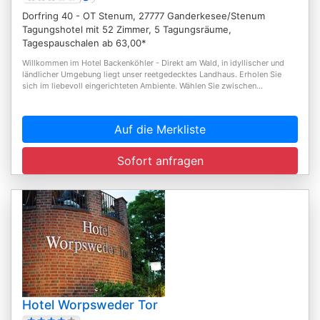
Dorfring 40 - OT Stenum, 27777 Ganderkesee/Stenum
Tagungshotel mit 52 Zimmer, 5 Tagungsräume,
Tagespauschalen ab 63,00*
Willkommen im Hotel Backenköhler - Direkt am Wald, in idyllischer und
ländlicher Umgebung liegt unser reetgedecktes Landhaus. Erholen Sie
sich im liebevoll eingerichteten Ambiente. Wählen Sie zwischen...
Auf die Merkliste
Sofort anfragen
Hotel Worpsweder Tor