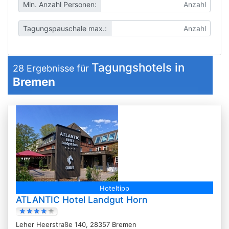
Min. Anzahl Personen:
Tagungspauschale max.:
Tagungshotels in
28
Ergebnisse für
Bremen
Hoteltipp
ATLANTIC Hotel Landgut Horn
Leher Heerstraße 140, 28357 Bremen