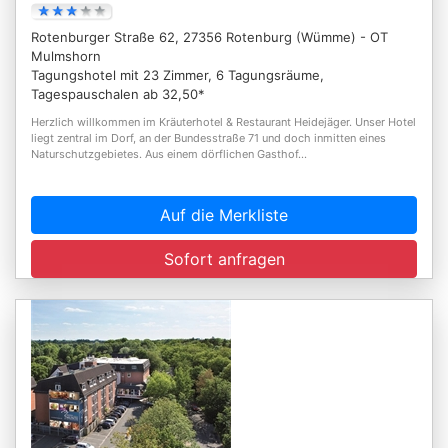
Rotenburger Straße 62, 27356 Rotenburg (Wümme) - OT
Mulmshorn
Tagungshotel mit 23 Zimmer, 6 Tagungsräume,
Tagespauschalen ab 32,50*
Herzlich willkommen im Kräuterhotel & Restaurant Heidejäger. Unser Hotel
liegt zentral im Dorf, an der Bundesstraße 71 und doch inmitten eines
Naturschutzgebietes. Aus einem dörflichen Gasthof...
Auf die Merkliste
Sofort anfragen