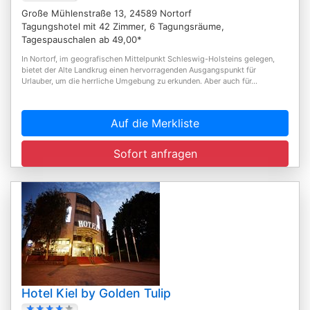
Große Mühlenstraße 13, 24589 Nortorf
Tagungshotel mit 42 Zimmer, 6 Tagungsräume,
Tagespauschalen ab 49,00*
In Nortorf, im geografischen Mittelpunkt Schleswig-Holsteins gelegen,
bietet der Alte Landkrug einen hervorragenden Ausgangspunkt für
Urlauber, um die herrliche Umgebung zu erkunden. Aber auch für...
Auf die Merkliste
Sofort anfragen
Hotel Kiel by Golden Tulip