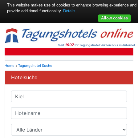
This website makes use of cookies to enhance browsing experience and
provide additional functionality.
Details
Allow cookies
1997
Seit
Ihr Tagungshotel Verzeichnis im Internet
Home
»
Tagungshotel Suche
Hotelsuche